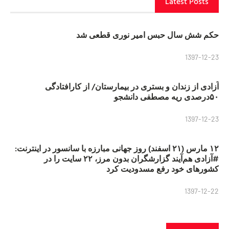
Latest Posts
حکم شش سال حبس امیر نوری قطعی شد
1397-12-23
آزادی از زندان و بستری در بیمارستان/ از کارافتادگی
۵۰درصدی ریه مصطفی دانشجو
1397-12-23
۱۲ مارس (۲۱ اسفند) روز جهانی مبارزه با سانسور در اینترنت:
#آزادی هم‌آیند گزارشگران‌ بدون مرز، ۲۲ سایت را در
کشورهای خود رفع مسدودیت کرد
1397-12-22