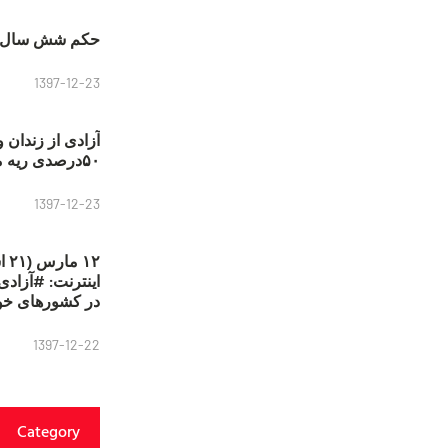
حکم شش سال ح
1397-12-23
آزادی از زندان 
۵۰درصدی ریه مصطفی دانشجو
1397-12-23
۱۲
در کشورهای خو
1397-12-22
Category