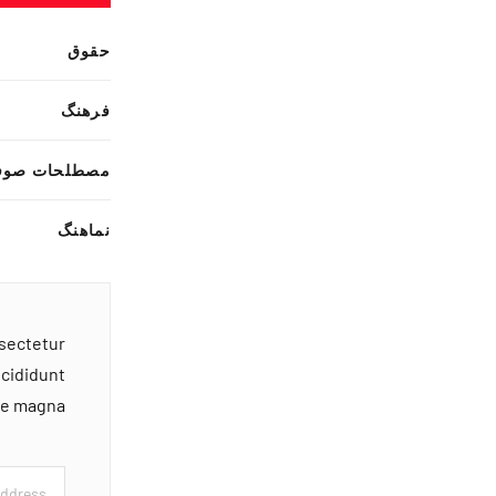
حقوق
فرهنگ
مصطلحات صوف
نماهنگ
nsectetur
ncididunt
ore magna