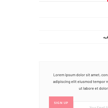
یه
Lorem ipsum dolor sit amet, co
adipiscing elit eiusmod tempor 
ut labore et dol
SIGN UP