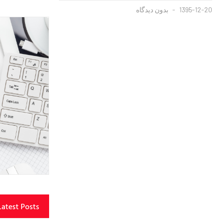
1395-12-20
بدون دیدگاه
{https://soundcloud.com/majzooban/pb0enhi6coyy}
{https://soundcloud.com/majzooban/kqzfmtvldnin}
Latest Posts