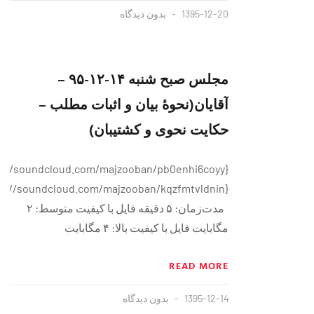
1395-12-20
بدون دیدگاه
مجلس صبح شنبه ١۴-١٢-٩۵ –
آقایان(نحوهٔ بیان و اثبات مطلب –
حکایت نحوی و کشتیبان)
مدت‌زمان: ۵ دقيقه فايل با کیفیت متوسط: ۲
مگابایت فايل با کیفیت بالا: ۴ مگابایت
READ MORE
1395-12-14
بدون دیدگاه