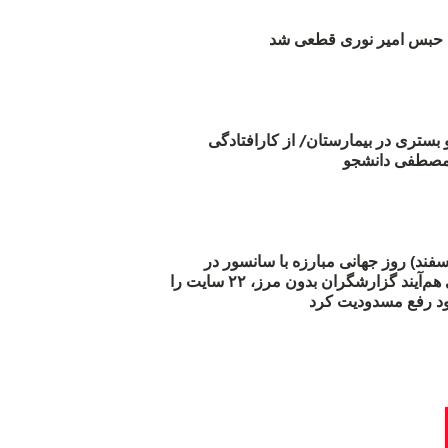
بس امیر نوری قطعی شد
و بستری در بیمارستان/ از کارافتادگی
 مارس (۲۱ اسفند) روز جهانی مبارزه با سانسور در
اینترنت: #آزادی هم‌آیند گزارشگران‌ بدون مرز، ۲۲ سایت را
د رفع مسدودیت کرد