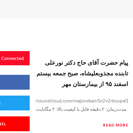
y Connected
پیام حضرت آقای حاج دکتر نورعلی
تابنده مجذوبعلیشاه، صبح جمعه بيستم
اسفند ۹۵ از بیمارستان مهر
{https://soundcloud.com/majzooban/5c2v2rbsupaf}
R
مدت‌زمان: ۲ دقيقه فايل با کیفیت بالا: ۲ مگابایت
NEL
READ MORE