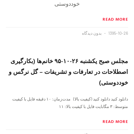
خوددوستی
READ MORE
1395-10-26
بدون دیدگاه
مجلس صبح یکشنبه ٢۶-١٠-٩۵ خانم‌ها (بکارگیری
اصطلاحات در تعارفات و تشریفات – گل نرگس و
خوددوستی)
دانلود کنید دانلود کنید (کیفیت بالا) مدت‌زمان: ١٠ دقيقه فايل با کیفیت
متوسط: ۳ مگابایت فايل با کیفیت بالا: ١١
READ MORE