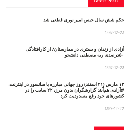
Latest Posts
حکم شش سال حبس امیر نوری قطعی شد
1397-12-23
آزادی از زندان و بستری در بیمارستان/ از کارافتادگی
۵۰درصدی ریه مصطفی دانشجو
1397-12-23
۱۲ مارس (۲۱ اسفند) روز جهانی مبارزه با سانسور در اینترنت:
#آزادی هم‌آیند گزارشگران‌ بدون مرز، ۲۲ سایت را در
کشورهای خود رفع مسدودیت کرد
1397-12-22