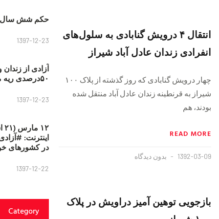
حکم شش سال ح
انتقال ۴ درویش گنابادی به سلول‌های
1397-12-23
انفرادی زندان عادل آباد شیراز
آزادی از زندان 
۵۰درصدی ریه مصطفی دانشجو
چهار درویش گنابادی که روز گذشته از پلاک ۱۰۰
شیراز به قرنطینه زندان عادل آباد منتقل شده
1397-12-23
بودند، هم
۱۲
READ MORE
در کشورهای خو
1392-03-09
بدون دیدگاه
1397-12-22
بازجویی توهین آمیز دراویش در پلاک
Category
۱۰۰ شیراز