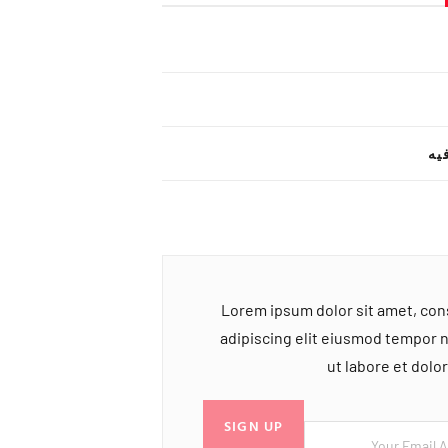
یه
Lorem ipsum dolor sit amet, co
adipiscing elit eiusmod tempor 
ut labore et dol
SIGN UP