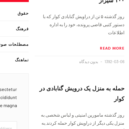
حقوق
روز گذشته ۵ تن از دراویش گنابادی کوار که با
دستور کتبی قاضی پرونده، خود را به اداره
فرهنگ
اطلاعات
مصطلحات صوف
READ MORE
نماهنگ
1392-03-06
بدون دیدگاه
حمله به منزل یک درویش گنابادی در
nsectetur
کوار
ncididunt
ore magna
روز گذشته مامورین امنیتی و لباس شخصی به
منزل یکی دیگر از دراویش کوار حمله کردند.به