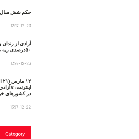
حکم شش سال ح
1397-12-23
آزادی از زندان 
۵۰درصدی ریه مصطفی دانشجو
1397-12-23
۱۲
در کشورهای خو
1397-12-22
Category