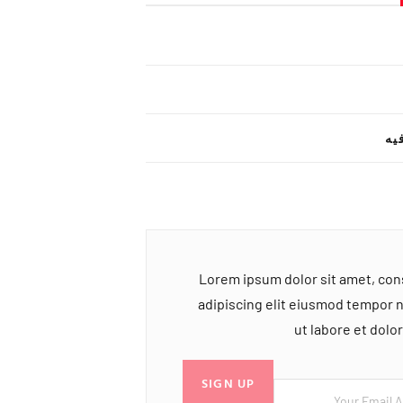
یه
Lorem ipsum dolor sit amet, co
adipiscing elit eiusmod tempor 
ut labore et dol
SIGN UP