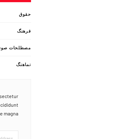
حقوق
فرهنگ
مصطلحات صوف
نماهنگ
nsectetur
ncididunt
ore magna