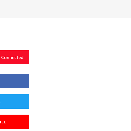
y Connected
R
NEL