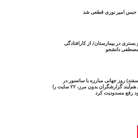
بس امیر نوری قطعی شد
و بستری در بیمارستان/ از کارافتادگی
 مارس (۲۱ اسفند) روز جهانی مبارزه با سانسور در
اینترنت: #آزادی هم‌آیند گزارشگران‌ بدون مرز، ۲۲ سایت را
د رفع مسدودیت کرد