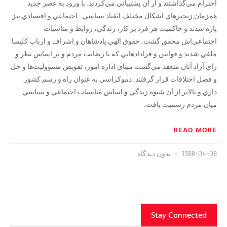
احترام مي‌گذاشتند و از آن پشتيباني مي‌کردند. با ورود به عصر جديد
همزمان زنجيرهاي اشکال مختلف انقياد سياسي- اجتماعي و اقتصادي نيز
پاره شدند و حاکميت هر فرد بر کار، زندگي، روابط و مناسبات
اجتماعي‌اش محقق گشت. حقوق الهي پادشاهان و اشراف و ارباب کليسا
ملغي شدند و قوانين و قرادادهايي که با رضايت مردم و بر اساس نظر و
راي آزاد آنان منعقد مي‌گشت مبناي اداره امور، تفويض مسووليت‌ها و حل
و فصل اختلافات قرار گرفتند. دموکراسي به عنوان راه و رسم کشور
داري و بالاتر از آن شيوه زندگي و اساس مناسبات اجتماعي و سياسي
ميان مردم رسميت يافت.
READ MORE
1388-04-08
بدون دیدگاه
Stay Connected