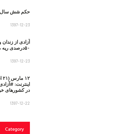
حکم شش سال ح
1397-12-23
آزادی از زندان 
۵۰درصدی ریه مصطفی دانشجو
1397-12-23
۱۲
در کشورهای خو
1397-12-22
Category