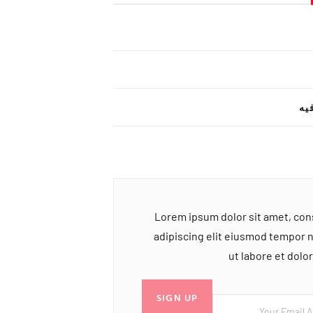
یه
Lorem ipsum dolor sit amet, co
adipiscing elit eiusmod tempor 
ut labore et dol
SIGN UP