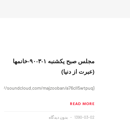
مجلس صبح یکشنبه ۱-۳-۹۰-خانمها
(عبرت از دنیا)
{https://soundcloud.com/majzooban/a76cll5wtpuq}
READ MORE
1390-03-02
بدون دیدگاه