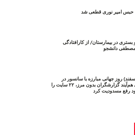
بس امیر نوری قطعی شد
و بستری در بیمارستان/ از کارافتادگی
 مارس (۲۱ اسفند) روز جهانی مبارزه با سانسور در
اینترنت: #آزادی هم‌آیند گزارشگران‌ بدون مرز، ۲۲ سایت را
د رفع مسدودیت کرد