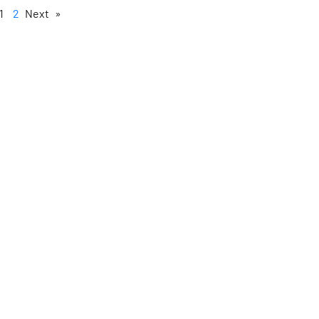
1
2
Next »
« Previous