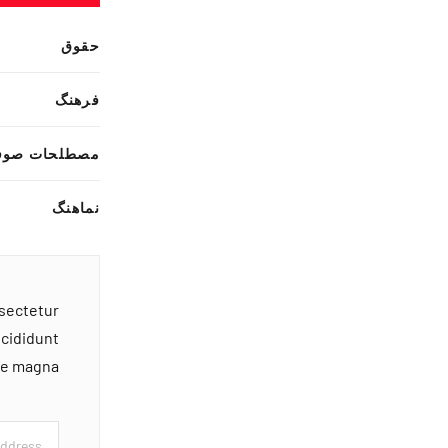
حقوق
فرهنگ
مصطلحات صوف
نماهنگ
nsectetur
ncididunt
ore magna