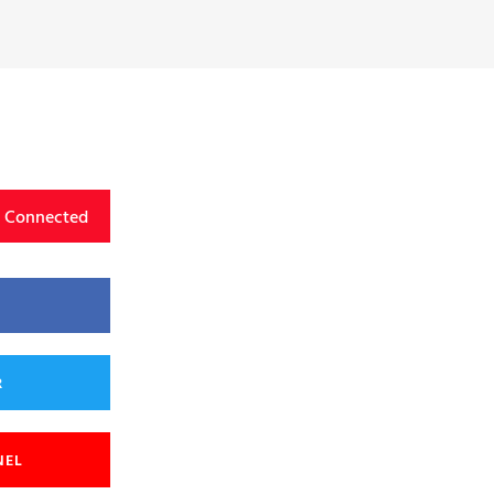
y Connected
R
NEL