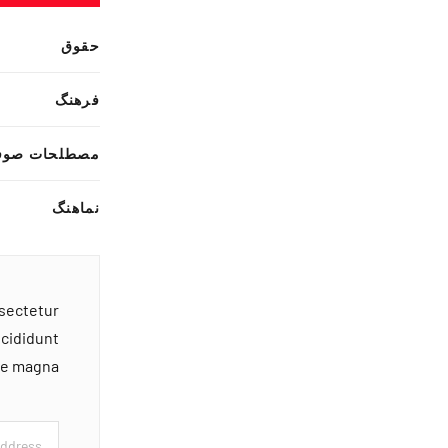
حقوق
فرهنگ
مصطلحات صوف
نماهنگ
nsectetur
ncididunt
ore magna