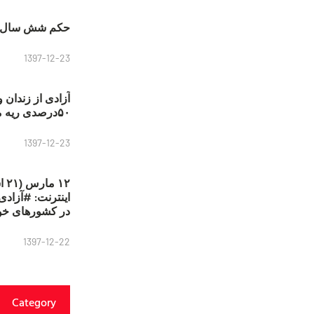
حکم شش سال ح
1397-12-23
آزادی از زندان 
۵۰درصدی ریه مصطفی دانشجو
1397-12-23
۱۲
در کشورهای خو
1397-12-22
Category