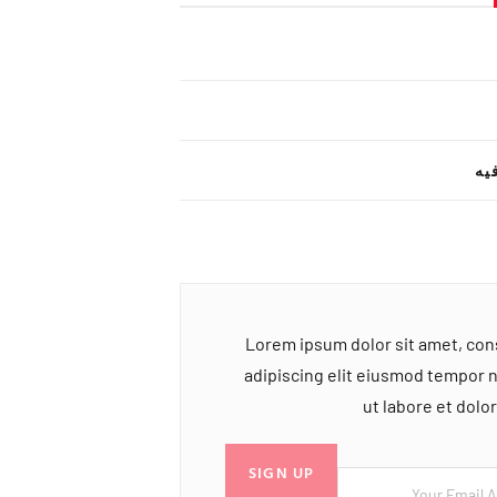
یه
Lorem ipsum dolor sit amet, co
adipiscing elit eiusmod tempor 
ut labore et dol
SIGN UP