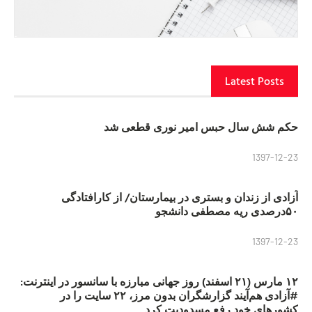
Latest Posts
حکم شش سال حبس امیر نوری قطعی شد
1397-12-23
آزادی از زندان و بستری در بیمارستان/ از کارافتادگی
۵۰درصدی ریه مصطفی دانشجو
1397-12-23
۱۲ مارس (۲۱ اسفند) روز جهانی مبارزه با سانسور در اینترنت:
#آزادی هم‌آیند گزارشگران‌ بدون مرز، ۲۲ سایت را در
کشورهای خود رفع مسدودیت کرد