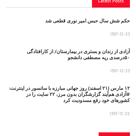
Latest Posts
حکم شش سال حبس امیر نوری قطعی شد
1397-12-23
آزادی از زندان و بستری در بیمارستان/ از کارافتادگی
۵۰درصدی ریه مصطفی دانشجو
1397-12-23
۱۲ مارس (۲۱ اسفند) روز جهانی مبارزه با سانسور در اینترنت:
#آزادی هم‌آیند گزارشگران‌ بدون مرز، ۲۲ سایت را در
کشورهای خود رفع مسدودیت کرد
1397-12-22