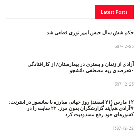
Latest Posts
حکم شش سال حبس امیر نوری قطعی شد
1397-12-23
آزادی از زندان و بستری در بیمارستان/ از کارافتادگی
۵۰درصدی ریه مصطفی دانشجو
1397-12-23
۱۲ مارس (۲۱ اسفند) روز جهانی مبارزه با سانسور در اینترنت:
#آزادی هم‌آیند گزارشگران‌ بدون مرز، ۲۲ سایت را در
کشورهای خود رفع مسدودیت کرد
1397-12-22