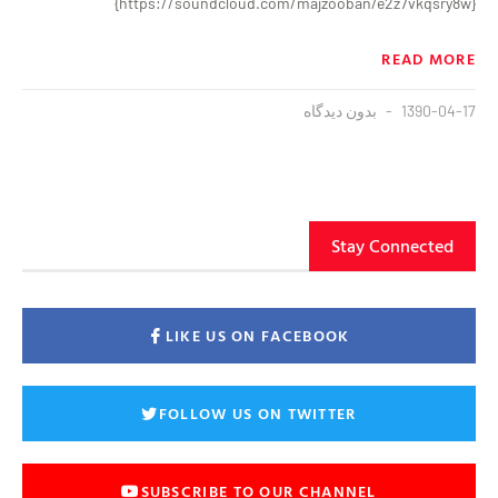
{https://soundcloud.com/majzooban/e2z7vkqsry8w}
READ MORE
1390-04-17
بدون دیدگاه
Stay Connected
LIKE US ON FACEBOOK
FOLLOW US ON TWITTER
SUBSCRIBE TO OUR CHANNEL