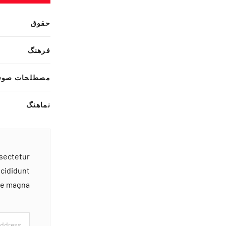
حقوق
فرهنگ
مصطلحات صوف
نماهنگ
nsectetur
ncididunt
ore magna