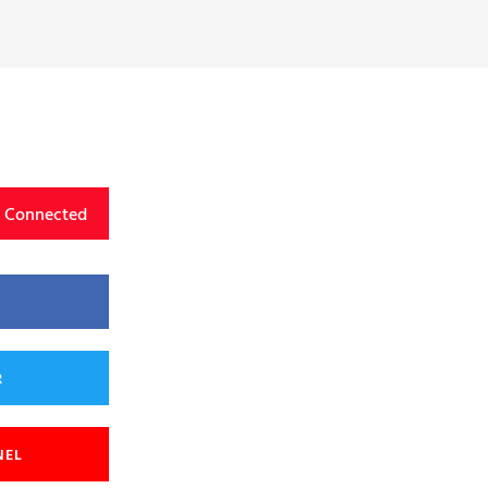
y Connected
R
NEL