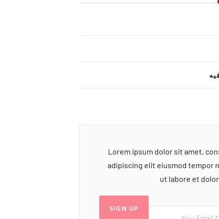
یه
Lorem ipsum dolor sit amet, co
adipiscing elit eiusmod tempor 
ut labore et dol
SIGN UP