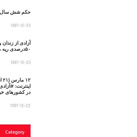
حکم شش سال ح
1397-12-23
آزادی از زندان 
۵۰درصدی ریه مصطفی دانشجو
1397-12-23
۱۲
در کشورهای خو
1397-12-22
Category