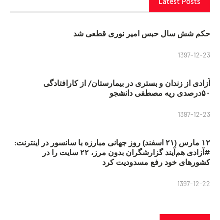
Latest Posts
حکم شش سال حبس امیر نوری قطعی شد
1397-12-23
آزادی از زندان و بستری در بیمارستان/ از کارافتادگی
۵۰درصدی ریه مصطفی دانشجو
1397-12-23
۱۲ مارس (۲۱ اسفند) روز جهانی مبارزه با سانسور در اینترنت:
#آزادی هم‌آیند گزارشگران‌ بدون مرز، ۲۲ سایت را در
کشورهای خود رفع مسدودیت کرد
1397-12-22