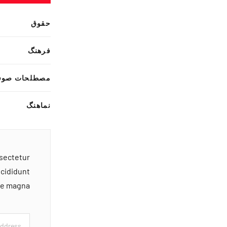
حقوق
فرهنگ
مصطلحات صوف
نماهنگ
nsectetur
ncididunt
ore magna