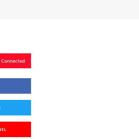
y Connected
R
NEL