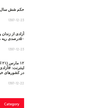
حکم شش سال ح
1397-12-23
آزادی از زندان 
۵۰درصدی ریه مصطفی دانشجو
1397-12-23
۱۲
در کشورهای خو
1397-12-22
Category