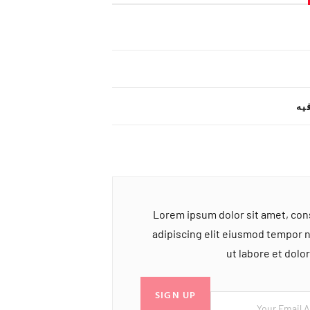
یه
Lorem ipsum dolor sit amet, co
adipiscing elit eiusmod tempor 
ut labore et dol
SIGN UP