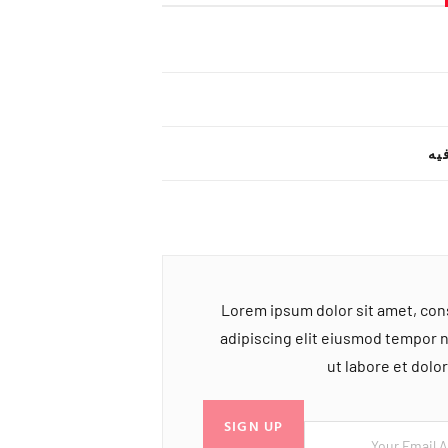
یه
Lorem ipsum dolor sit amet, co
adipiscing elit eiusmod tempor 
ut labore et dol
SIGN UP