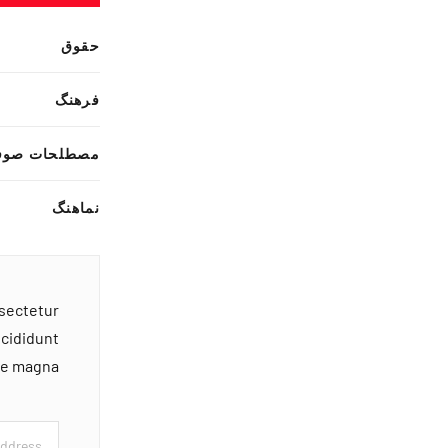
حقوق
فرهنگ
مصطلحات صوف
نماهنگ
nsectetur
ncididunt
ore magna