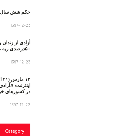
حکم شش سال ح
1397-12-23
آزادی از زندان 
۵۰درصدی ریه مصطفی دانشجو
1397-12-23
۱۲
در کشورهای خو
1397-12-22
Category