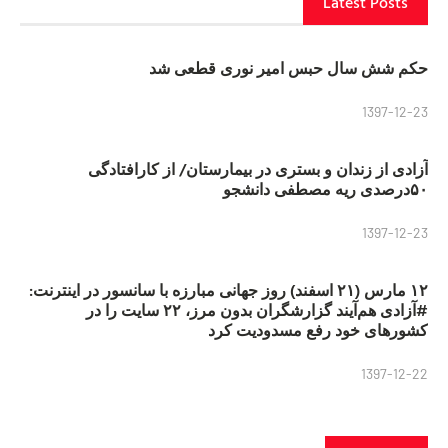
Latest Posts
حکم شش سال حبس امیر نوری قطعی شد
1397-12-23
آزادی از زندان و بستری در بیمارستان/ از کارافتادگی
۵۰درصدی ریه مصطفی دانشجو
1397-12-23
۱۲ مارس (۲۱ اسفند) روز جهانی مبارزه با سانسور در اینترنت:
#آزادی هم‌آیند گزارشگران‌ بدون مرز، ۲۲ سایت را در
کشورهای خود رفع مسدودیت کرد
1397-12-22