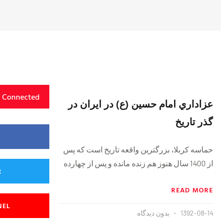
y Connected
عزاداري امام حسين (ع) در ايران در
گذر تاریخ
حماسه کربلا، بزرگترين واقعه تاريخ است که پس
از 1400 سال هنوز هم زنده مانده و پس از چهارده
R
READ MORE
NEL
1392-08-14
بدون دیدگاه