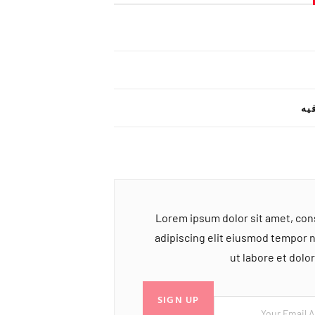
یه
Lorem ipsum dolor sit amet, co
adipiscing elit eiusmod tempor 
ut labore et dol
SIGN UP