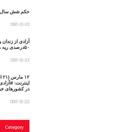
حکم شش سال ح
1397-12-23
آزادی از زندان 
۵۰درصدی ریه مصطفی دانشجو
1397-12-23
۱۲
در کشورهای خو
1397-12-22
Category