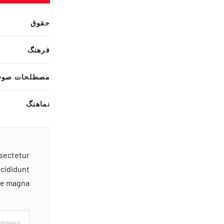
حقوق
فرهنگ
مصطلحات صوف
نماهنگ
nsectetur
ncididunt
ore magna