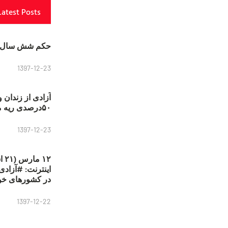
Latest Posts
حکم شش سال ح
1397-12-23
آزادی از زندان 
۵۰درصدی ریه مصطفی دانشجو
1397-12-23
۱۲
در کشورهای خو
1397-12-22