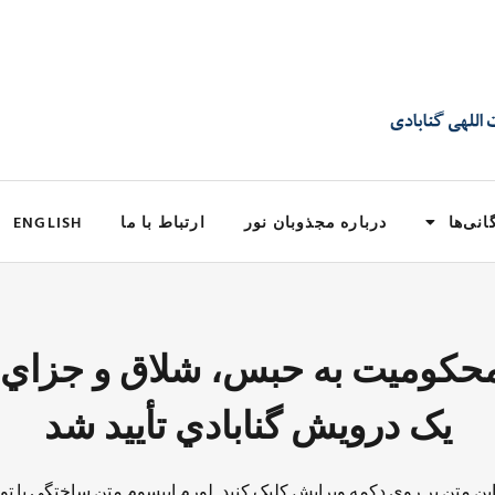
انی‌ها
درباره مجذوبان نور
ارتباط با ما
ENGLISH
T: محكوميت به حبس، شلاق و جزاي
يک درويش گنابادي تأييد شد
 این متن بر روی دکمه ویرایش کلیک کنید. لورم ایپسوم متن ساختگی با تو