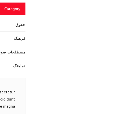
Category
حقوق
فرهنگ
مصطلحات صوف
نماهنگ
nsectetur
ncididunt
ore magna