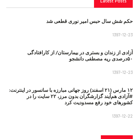
Latest Posts
حکم شش سال حبس امیر نوری قطعی شد
1397-12-23
آزادی از زندان و بستری در بیمارستان/ از کارافتادگی
۵۰درصدی ریه مصطفی دانشجو
1397-12-23
۱۲ مارس (۲۱ اسفند) روز جهانی مبارزه با سانسور در اینترنت:
#آزادی هم‌آیند گزارشگران‌ بدون مرز، ۲۲ سایت را در
کشورهای خود رفع مسدودیت کرد
1397-12-22