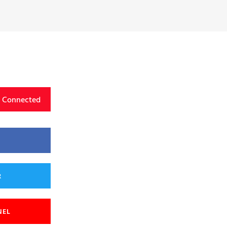
y Connected
R
NEL