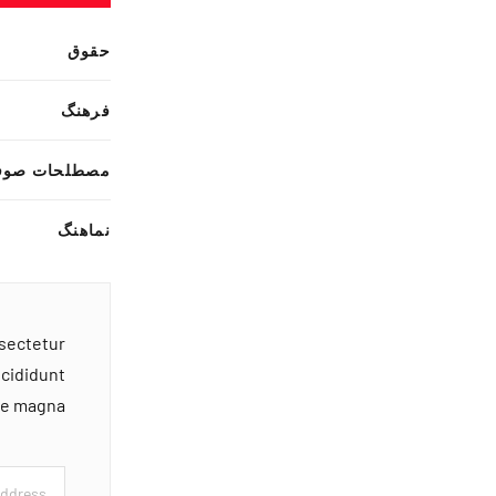
حقوق
فرهنگ
مصطلحات صوف
نماهنگ
nsectetur
ncididunt
ore magna