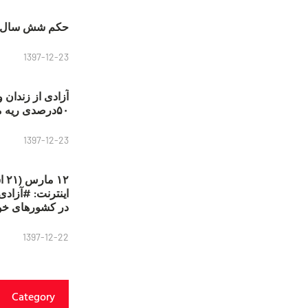
حکم شش سال ح
1397-12-23
آزادی از زندان 
۵۰درصدی ریه مصطفی دانشجو
1397-12-23
۱۲
در کشورهای خو
1397-12-22
Category