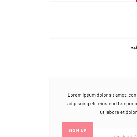
یه
Lorem ipsum dolor sit amet, co
adipiscing elit eiusmod tempor 
ut labore et dol
SIGN UP