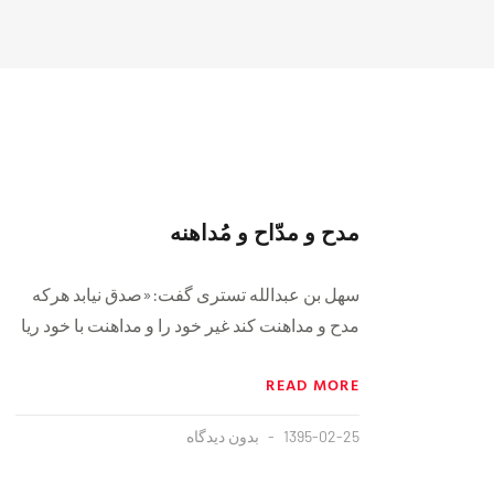
مدح و مدّاح و مُداهنه
سهل بن عبدالله تستری گفت:«صدق نیابد هرکه
مدح و مداهنت کند غیر خود را و مداهنت با خود ریا
READ MORE
1395-02-25
بدون دیدگاه