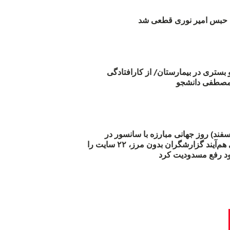
بس امیر نوری قطعی شد
و بستری در بیمارستان/ از کارافتادگی
 مارس (۲۱ اسفند) روز جهانی مبارزه با سانسور در
اینترنت: #آزادی هم‌آیند گزارشگران‌ بدون مرز، ۲۲ سایت را
د رفع مسدودیت کرد