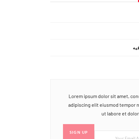
یه
Lorem ipsum dolor sit amet, co
adipiscing elit eiusmod tempor 
ut labore et dol
SIGN UP