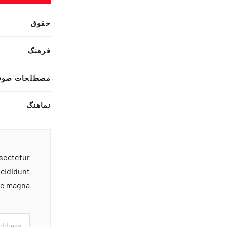
حقوق
فرهنگ
مصطلحات صوف
نماهنگ
nsectetur
ncididunt
ore magna