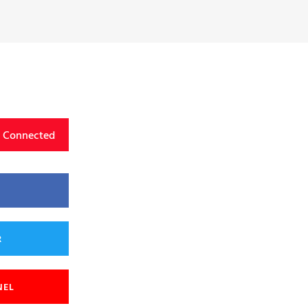
y Connected
R
NEL