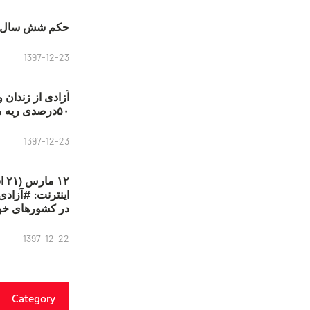
حکم شش سال ح
1397-12-23
آزادی از زندان 
۵۰درصدی ریه مصطفی دانشجو
1397-12-23
۱۲
در کشورهای خو
1397-12-22
Category