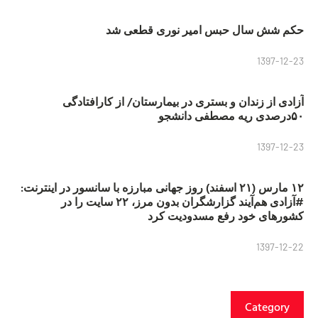
حکم شش سال حبس امیر نوری قطعی شد
1397-12-23
آزادی از زندان و بستری در بیمارستان/ از کارافتادگی
۵۰درصدی ریه مصطفی دانشجو
1397-12-23
۱۲ مارس (۲۱ اسفند) روز جهانی مبارزه با سانسور در اینترنت:
#آزادی هم‌آیند گزارشگران‌ بدون مرز، ۲۲ سایت را در
کشورهای خود رفع مسدودیت کرد
1397-12-22
Category