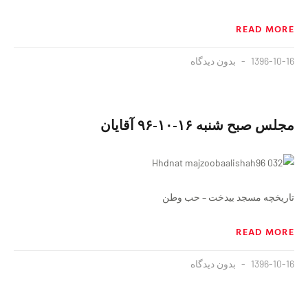
READ MORE
1396-10-16
بدون دیدگاه
مجلس صبح شنبه ١۶-١٠-٩۶ آقایان
تاریخچه مسجد بیدخت – حب وطن
READ MORE
1396-10-16
بدون دیدگاه