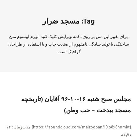
Tag: مسجد ضرار
برای تغییر این متن بر روی دکمه ویرایش کلیک کنید. لورم ایپسوم متن
ساختگی با تولید سادگی نامفهوم از صنعت چاپ و با استفاده از طراحان
گرافیک است.
مجلس صبح شنبه ١۶-١٠-٩۶ آقایان (تاریخچه
مسجد بیدخت – حب وطن)
{https://soundcloud.com/majzooban/i9lp8x8nnmkt} مدت‌زمان: ۱۲
دقیقه