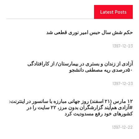
Latest Posts
حکم شش سال حبس امیر نوری قطعی شد
1397-12-23
آزادی از زندان و بستری در بیمارستان/ از کارافتادگی
۵۰درصدی ریه مصطفی دانشجو
1397-12-23
۱۲ مارس (۲۱ اسفند) روز جهانی مبارزه با سانسور در اینترنت:
#آزادی هم‌آیند گزارشگران‌ بدون مرز، ۲۲ سایت را در
کشورهای خود رفع مسدودیت کرد
1397-12-22