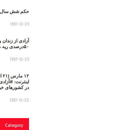
حکم شش سال ح
1397-12-23
آزادی از زندان 
۵۰درصدی ریه مصطفی دانشجو
1397-12-23
۱۲
در کشورهای خو
1397-12-22
Category