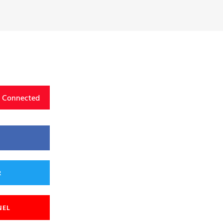
y Connected
R
NEL