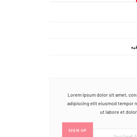
یه
Lorem ipsum dolor sit amet, co
adipiscing elit eiusmod tempor 
ut labore et dol
SIGN UP