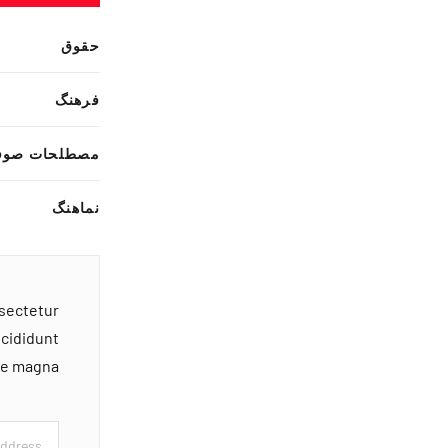
حقوق
فرهنگ
مصطلحات صوف
نماهنگ
nsectetur
ncididunt
ore magna