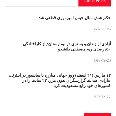
Latest Posts
حکم شش سال حبس امیر نوری قطعی شد
1397-12-23
آزادی از زندان و بستری در بیمارستان/ از کارافتادگی
۵۰درصدی ریه مصطفی دانشجو
1397-12-23
۱۲ مارس (۲۱ اسفند) روز جهانی مبارزه با سانسور در اینترنت:
#آزادی هم‌آیند گزارشگران‌ بدون مرز، ۲۲ سایت را در
کشورهای خود رفع مسدودیت کرد
1397-12-22