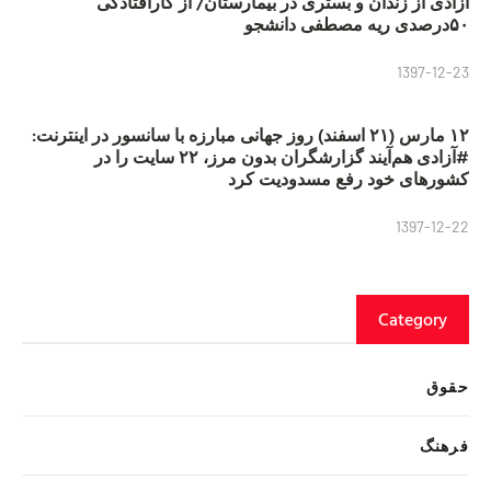
آزادی از زندان و بستری در بیمارستان/ از کارافتادگی
۵۰درصدی ریه مصطفی دانشجو
1397-12-23
۱۲ مارس (۲۱ اسفند) روز جهانی مبارزه با سانسور در اینترنت:
#آزادی هم‌آیند گزارشگران‌ بدون مرز، ۲۲ سایت را در
کشورهای خود رفع مسدودیت کرد
1397-12-22
Category
حقوق
فرهنگ