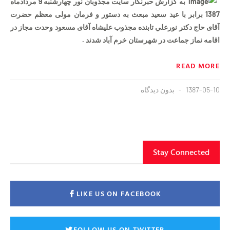
به گزارش حبرنگار سایت مجذوبان نور چهارشنبه 9 مردادماه
1387 برابر با عید سعید مبعث به دستور و فرمان مولی معظم حضرت
آقای
حاج دكتر نورعلي تابنده مجذوب عليشاه آقای مسعود وحدت مجاز در
اقامه نماز جماعت در شهرستان خرم آباد شدند .
READ MORE
1387-05-10
بدون دیدگاه
Stay Connected
LIKE US ON FACEBOOK
FOLLOW US ON TWITTER