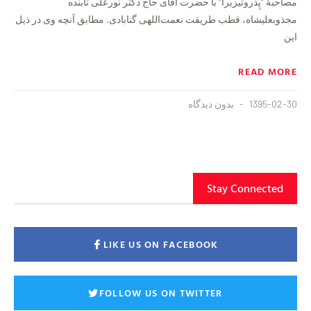
مصاحبهٔ “پِدْروتیزیرا” با حضرت آقای حاج دکتر نورعلی تابنده
مجذوبعليشاه، قطب طریقت نعمت‌اللهی گنابادی. مطابق آنچه وی در ذیل
این
READ MORE
1395-02-30
بدون دیدگاه
Stay Connected
LIKE US ON FACEBOOK
FOLLOW US ON TWITTER