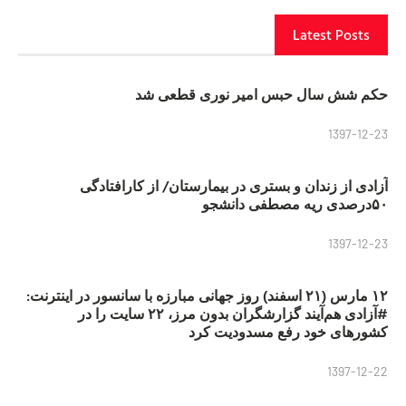
Latest Posts
حکم شش سال حبس امیر نوری قطعی شد
1397-12-23
آزادی از زندان و بستری در بیمارستان/ از کارافتادگی
۵۰درصدی ریه مصطفی دانشجو
1397-12-23
۱۲ مارس (۲۱ اسفند) روز جهانی مبارزه با سانسور در اینترنت:
#آزادی هم‌آیند گزارشگران‌ بدون مرز، ۲۲ سایت را در
کشورهای خود رفع مسدودیت کرد
1397-12-22