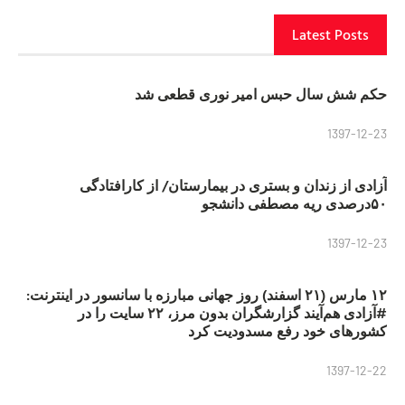
Latest Posts
حکم شش سال حبس امیر نوری قطعی شد
1397-12-23
آزادی از زندان و بستری در بیمارستان/ از کارافتادگی
۵۰درصدی ریه مصطفی دانشجو
1397-12-23
۱۲ مارس (۲۱ اسفند) روز جهانی مبارزه با سانسور در اینترنت:
#آزادی هم‌آیند گزارشگران‌ بدون مرز، ۲۲ سایت را در
کشورهای خود رفع مسدودیت کرد
1397-12-22