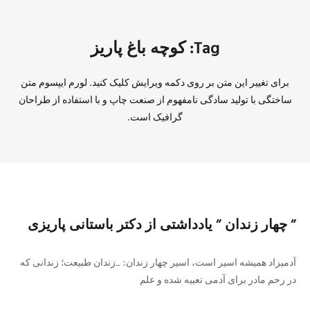
Tag: کوچه باغ پاریز
برای تغییر این متن بر روی دکمه ویرایش کلیک کنید. لورم ایپسوم متن
ساختگی با تولید سادگی نامفهوم از صنعت چاپ و با استفاده از طراحان
گرافیک است.
” ﭼﻬﺎﺭ ﺯﻧﺪﺍﻥ ” یادداشتی از دکتر باستانی پاریزی
ﺁﺩﻣﯿﺰﺍﺩ ﻫﻤﯿﺸﻪ ﺍﺳﯿﺮ ﺍﺳﺖ، ﺍﺳﯿﺮ ﭼﻬﺎﺭ ﺯﻧﺪﺍﻥ: _ﺯﻧﺪﺍﻥ ﻃﺒﯿﻌﺖ؛ ﺯﻧﺪﺍﻧﯽ ﮐﻪ
ﺩﺭ ﺭﺣﻢ ﻣﺎﺩﺭ ﺑﺮﺍﯼ ﺁﺩﻣﯽ ﺗﻌﺒﯿﻪ ﺷﺪﻩ ﻭ ﻋﻠﻢ