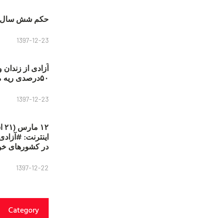
حکم شش سال ح
1397-12-23
آزادی از زندان 
۵۰درصدی ریه مصطفی دانشجو
1397-12-23
۱۲
در کشورهای خو
1397-12-22
Category