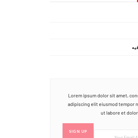
یه
Lorem ipsum dolor sit amet, co
adipiscing elit eiusmod tempor 
ut labore et dol
SIGN UP