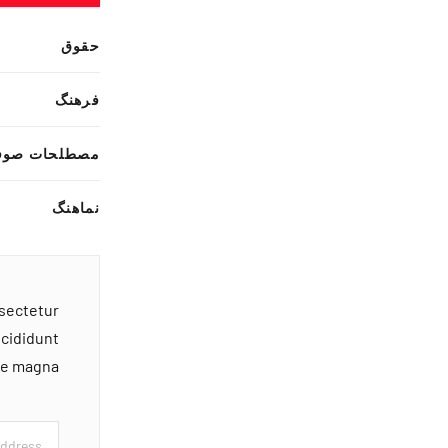
حقوق
فرهنگ
مصطلحات صوف
نماهنگ
nsectetur
ncididunt
ore magna