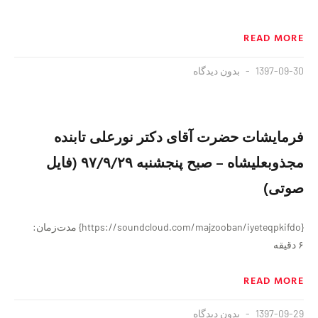
READ MORE
1397-09-30
بدون دیدگاه
فرمايشات حضرت آقای دكتر نورعلی تابنده
مجذوبعليشاه – صبح پنجشنبه ۹۷/۹/۲۹ (فایل
صوتی)
{https://soundcloud.com/majzooban/iyeteqpkifdo} مدت‌زمان:
۶ دقیقه
READ MORE
1397-09-29
بدون دیدگاه