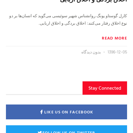
ﮐﺎﺭﻝ ﮔﻮﺳﺘﺎﻭ ﯾﻮﻧﮓ ﺭﻭﺍﻧﺸﻨﺎﺱ ﺷﻬﯿﺮ ﺳﻮﺋﯿﺴﯽ ﻣﯽ‌ﮔﻮﯾﺪ ﮐﻪ ﺍﻧﺴﺎﻥﻫﺎ ﺑﺮ ﺩﻭ
ﻧﻮﻉ ﺍﺧﻼﻕ ﺭﻓﺘﺎﺭ ﻣﯽ‌ﮐﻨﻨﺪ: ﺍﺧﻼﻕ ﺑﺮﺩﮔﯽ ﻭ ﺍﺧﻼﻕ ﺍﺭﺑﺎﺑﯽ.
READ MORE
1396-12-05
بدون دیدگاه
Stay Connected
LIKE US ON FACEBOOK
FOLLOW US ON TWITTER