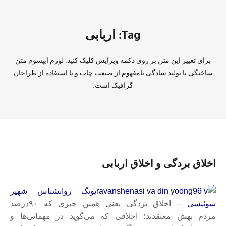
Tag: ﺍﺭﺑﺎﺑﯽ
برای تغییر این متن بر روی دکمه ویرایش کلیک کنید. لورم ایپسوم متن
ساختگی با تولید سادگی نامفهوم از صنعت چاپ و با استفاده از طراحان
گرافیک است.
ﺍﺧﻼﻕ ﺑﺮﺩﮔﯽ ﻭ ﺍﺧﻼﻕ ﺍﺭﺑﺎﺑﯽ
ﯾﻮﻧﮓ ﺭﻭﺍﻧﺸﻨﺎﺱ ﺷﻬﯿﺮ
ﺳﻮﺋﯿﺴﯽ –
ﺍﺧﻼﻕ ﺑﺮﺩﮔﯽ ﯾﻌﻨﯽ ﻫﻤﯿﻦ ﭼﯿﺰﯼ ﮐﻪ ۹۰ﺩﺭﺻﺪ
ﻣﺮﺩﻡ ﺑﻬﺶ ﻣﻌﺘﻘﺪﻧﺪ؛ ﺍﺧﻼﻗﯽ ﮐﻪ ﻣﯽﮔﻮﯾﺪ ﺩﺭ ﻣﻬﻤﺎﻧﯽﻫﺎ ﻭ