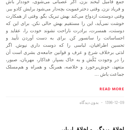
ﺟﻤﻊ ﻓﺎﻣﯿﻞ ﻟﺒﺨﻨﺪ ﺑﺰﻥ. ﺍﮔﺮ ﻋﺼﺒﺎﻧﯽ ﻣﯽﺷﻮﯼ، ﺧﻮﺩﺩﺍﺭ ﺑﺎﺵ
ﻭ ﻓﺮﯾﺎﺩ ﻧﺰﻥ. ﻭﻗﺘﯽ ﺩﺧﺘﺮﻋﻤﻮﯾﺖ ﺑﭽﻪﺩﺍﺭ ﻣﯽﺷﻮﺩ ﺑﺮﺍﯾﺶ ﮐﺎﺩﻭ ﺑﺒﺮ.
ﻭﻗﺘﯽ ﺩﻭﺳﺘﺖ ﺍﺯﺩﻭﺍﺝ ﻣﯽﮐﻨﺪ ﺑﻬﺶ ﺗﺒﺮﯾﮏ ﺑﮕﻮ. ﻭﻗﺘﯽ ﺍﺯ ﻫﻤﮑﺎﺭﺕ
ﺧﻮﺷﺖ ﻧﻤﯽﺁﯾﺪ، ﺍﯾﻦ ﺭﺍ ﻣﺴﺘﻘﯿﻢ ﺑﻬﺶ ﺣﺎﻟﯽ ﻧﮑﻦ. ﺑﺮﺍﯼ ﺍﯾﻦ ﮐﻪ
ﺩﻭﺳﺘﺖ، ﻫﻤﺴﺮﺕ، ﺑﺮﺍﺩﺭﺕ ﻧﺎﺭﺍﺣﺖ ﻧﺸﻮﻧﺪ ﺧﻮﺩﺕ ﺭﺍ، ﻋﻘﺎﯾﺪ ﻭ
ﺍﺣﺴﺎﺳﺎﺗﺖ ﺭﺍ ﺳﺎﻧﺴﻮﺭ ﮐﻦ. ﺑﺮﺍﯼ ﺑﻪ ﺩﺳﺖ ﺁﻭﺭﺩﻥ ﺗﺄﯾﯿﺪ ﻭ
ﺗﺤﺴﯿﻦ ﺍﻃﺮﺍﻓﯿﺎﻥ، ﻟﺒﺎﺳﯽ ﺭﺍ ﮐﻪ ﺩﻭﺳﺖ ﺩﺍﺭﯼ ﻧﭙﻮﺵ. ﺍﮔﺮ
ﻟﺬﺗﯽ ﺑﺮﺧﻼﻑ ﺷﺮﻉ ﻭ ﻋﺮﻑ ﻭ ﻗﻮﺍﻧﯿﻦ ﺟﺎﻣﻌﻪ‌ی ﺑﺸﺮﯼ ﺍﺳﺖ ﺁﻥ
ﺭﺍ ﺩﺭ ﻭﺟﻮﺩﺕ ﺑُﮑُﺶ ﻭ ﺑﻪ ﺧﺎﮎ ﺑﺴﭙﺎﺭ. ﻓﺪﺍﮐﺎﺭ، ﻣﻬﺮﺑﺎﻥ، ﺻﺒﻮﺭ،
ﻣﺘﻌﻬﺪ، ﺧﻮﺵ‌ﺑﺮﺧﻮﺭﺩ ﻭ ﺧﻼﺻﻪ، ﻫﻤﺮﻧﮓ ﻭ ﻫﻤﺮﺍﻩ ﻭ ﻫﻢ‌ﻣﺴﻠﮏ
ﺟﻤﺎﻋﺖ ﺑﺎﺵ …
READ MORE
1396-12-09
بدون دیدگاه
ﺍﺧﻼﻕ ﺑﺮﺩﮔﯽ ﻭ ﺍﺧﻼﻕ ﺍﺭﺑﺎﺑﯽ