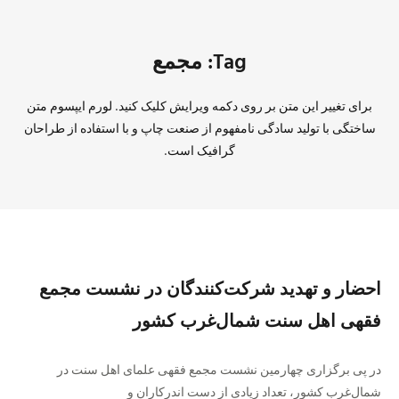
Tag: ﻣﺠﻤﻊ
برای تغییر این متن بر روی دکمه ویرایش کلیک کنید. لورم ایپسوم متن
ساختگی با تولید سادگی نامفهوم از صنعت چاپ و با استفاده از طراحان
گرافیک است.
احضار و تهدید شرکت‌کنندگان در نشست ﻣﺠﻤﻊ
ﻓﻘﻬﯽ اهل سنت شما‌ل‌غرب کشور
در پی برگزاری ﭼﻬﺎﺭﻣﯿﻦ نشست ﻣﺠﻤﻊ ﻓﻘﻬﯽ ﻋﻠﻤﺎﯼ اهل سنت در
شمال‌غرب کشور، تعداد زیادی از دست اندرکاران و