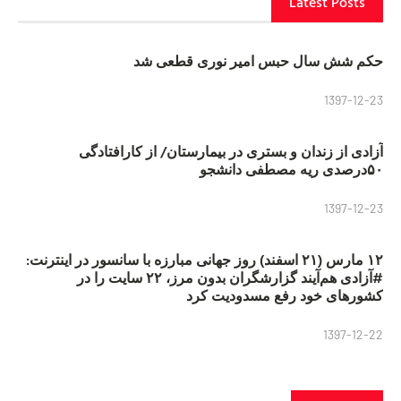
Latest Posts
حکم شش سال حبس امیر نوری قطعی شد
1397-12-23
آزادی از زندان و بستری در بیمارستان/ از کارافتادگی
۵۰درصدی ریه مصطفی دانشجو
1397-12-23
۱۲ مارس (۲۱ اسفند) روز جهانی مبارزه با سانسور در اینترنت:
#آزادی هم‌آیند گزارشگران‌ بدون مرز، ۲۲ سایت را در
کشورهای خود رفع مسدودیت کرد
1397-12-22