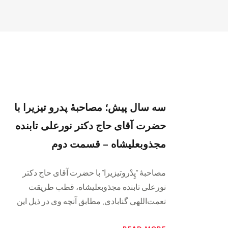
سه سال پیش؛ مصاحبهٔ پدرو تیزیرا با
حضرت آقای حاج دکتر نورعلی تابنده
مجذوبعليشاه – قسمت دوم
مصاحبهٔ “پِدْروتیزیرا” با حضرت آقای حاج دکتر
نورعلی تابنده مجذوبعليشاه، قطب طریقت
نعمت‌اللهی گنابادی. مطابق آنچه وی در ذیل این