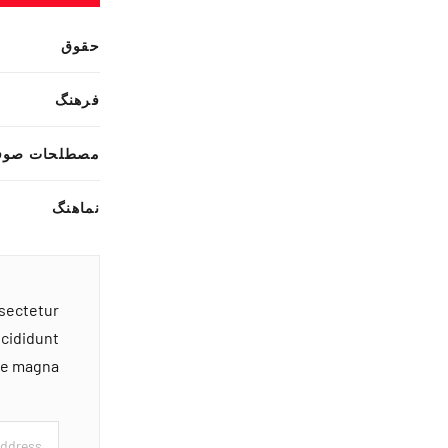
حقوق
فرهنگ
مصطلحات صوف
نماهنگ
nsectetur
ncididunt
ore magna