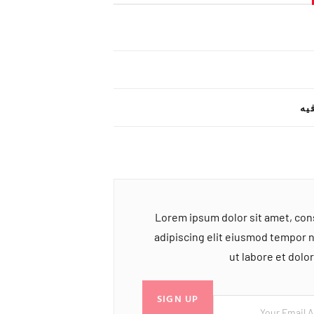
یه
Lorem ipsum dolor sit amet, co
adipiscing elit eiusmod tempor 
ut labore et dol
SIGN UP