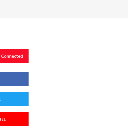
y Connected
R
NEL