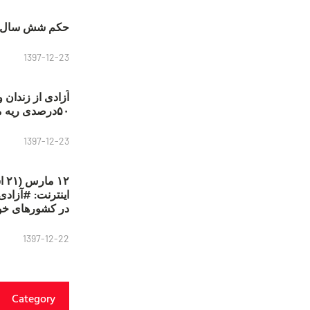
حکم شش سال ح
1397-12-23
آزادی از زندان 
۵۰درصدی ریه مصطفی دانشجو
1397-12-23
۱۲
در کشورهای خو
1397-12-22
Category