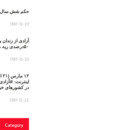
حکم شش سال ح
1397-12-23
آزادی از زندان 
۵۰درصدی ریه مصطفی دانشجو
1397-12-23
۱۲
در کشورهای خو
1397-12-22
Category