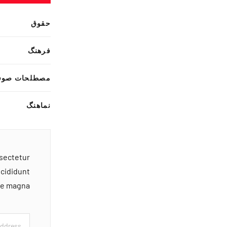
حقوق
فرهنگ
مصطلحات صوف
نماهنگ
nsectetur
ncididunt
ore magna