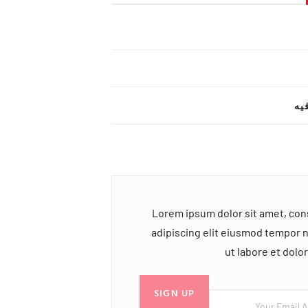
یه
Lorem ipsum dolor sit amet, co
adipiscing elit eiusmod tempor 
ut labore et dol
SIGN UP