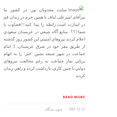
سایت مجذوبان نور: در کشور ما
نیزآقای امیرعلی لباف با همین جرم در زندان قم
در اسارت است.رابطه را پیدا کنید!!!قضاوت با
شما!!؟؟
منابع آگاه شيعي در عربستان سعودي
اعلام كردند نيروهاي امنيتي اين كشور روز گذشته
از طريق مقر خود در شرق عربستان، 3 امام
جماعت در شهر شيعه نشين "خبر" را به اتهام
برپايي نماز جماعت به رغم مخالفت نيروهاي
دولتي با چنين كاري، بازداشت كرده و راهي زندان
كردند
READ MORE
1387-12-21
بدون دیدگاه