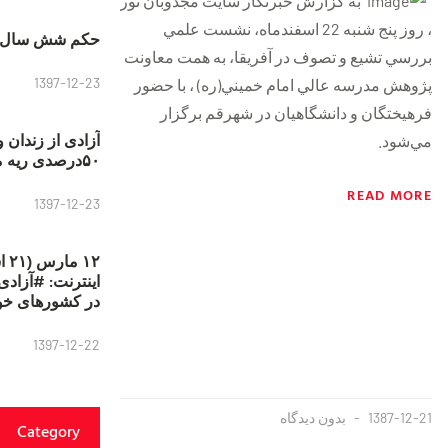
به گزارش خبرنگار سایت مجذوبان نور
، روز پنج شنبه 22 اسفندماه، نشست علمي
حکم شش سال ح
بررسي تشيع و تصوف در آفريقا، به همت معاونت
1397-12-23
پژوهش مدرسه عالي امام خميني(ره) ، با حضور
فرهيختگان و دانشگاهیان در شهرقم برگزار
آزادی از زندان 
مي‌شود.
۵۰درصدی ریه مصطفی دانشجو
READ MORE
1397-12-23
۱۲
در کشورهای خو
1397-12-22
1387-12-21
بدون دیدگاه
Category