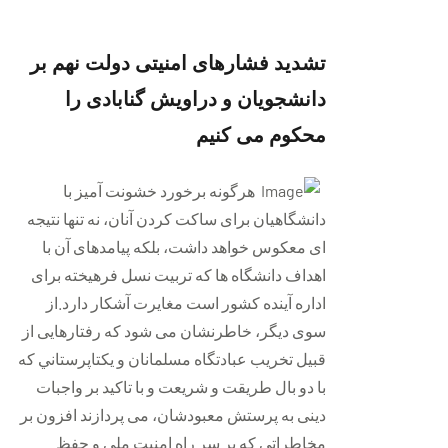
تشديد فشارهای امنيتی دولت نهم بر
دانشجويان و دراويش گنابادی را
محکوم می كنيم
هرگونه برخورد خشونت آميز با
دانشگاهيان برای ساكت كردن آنان، نه تنها نتيجه
ای معکوس خواهد داشت، بلکه پيامدهای آن با
اهداف دانشگاه ها که تربيت نسل فرهيخته برای
اداره آينده کشور است مغايرت آشکار دارد.از
سوی ديگر، خاطرنشان می شود که رفتارهايی از
قبيل تخريب عبادتگاه مسلمانان و يكتاپرستاني که
با دو بال طريقت و شريعت و با تاکيد بر واجبات
دينی به پرستش معبودشان، می پردازند افزون بر
مخاطراتی که بر سر راه امنيت ملی و حفظ