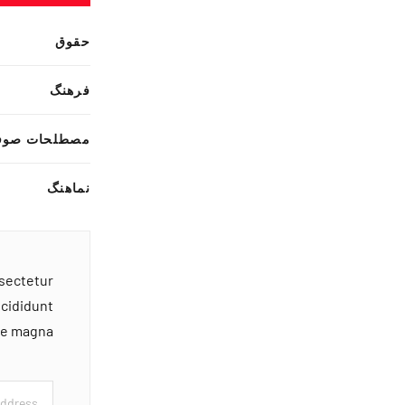
حقوق
فرهنگ
مصطلحات صوف
نماهنگ
nsectetur
ncididunt
ore magna