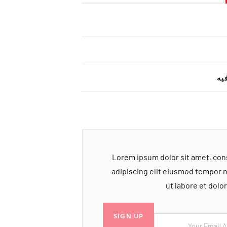
یه
Lorem ipsum dolor sit amet, co
adipiscing elit eiusmod tempor 
ut labore et dol
SIGN UP