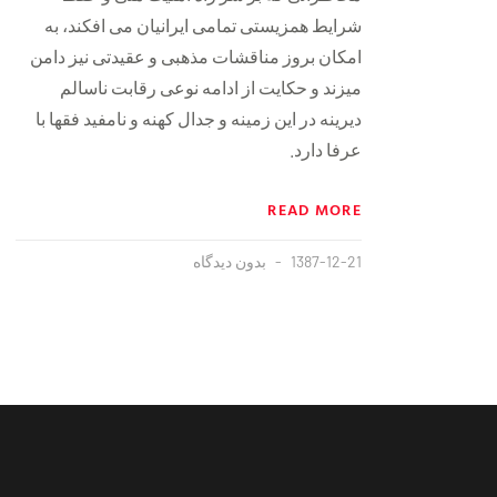
شرايط همزيستی تمامی ايرانيان می افکند، به
امکان بروز مناقشات مذهبی و عقيدتی نيز دامن
میزند و حکايت از ادامه نوعی رقابت ناسالم
ديرينه در اين زمينه و جدال کهنه و نامفيد فقها با
عرفا دارد.
READ MORE
1387-12-21
بدون دیدگاه