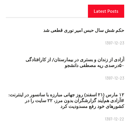
Latest Posts
حکم شش سال حبس امیر نوری قطعی شد
1397-12-23
آزادی از زندان و بستری در بیمارستان/ از کارافتادگی
۵۰درصدی ریه مصطفی دانشجو
1397-12-23
۱۲ مارس (۲۱ اسفند) روز جهانی مبارزه با سانسور در اینترنت:
#آزادی هم‌آیند گزارشگران‌ بدون مرز، ۲۲ سایت را در
کشورهای خود رفع مسدودیت کرد
1397-12-22