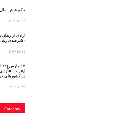
حکم شش سال ح
1397-12-23
آزادی از زندان 
۵۰درصدی ریه مصطفی دانشجو
1397-12-23
۱۲
در کشورهای خو
1397-12-22
Category