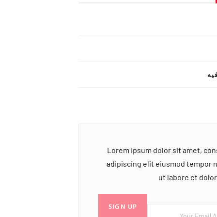
یه
Lorem ipsum dolor sit amet, co
adipiscing elit eiusmod tempor 
ut labore et dol
SIGN UP