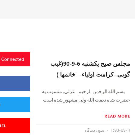
y Connected
مجلس صبح یکشنبه 6-9-90(غیب
گویی -کرامت اولیاء – خانمها )
بسم الله الرحمن الرحیم غزلی, منسوب به
حضرت شاه نعمت الله ولی مشهور شده است
R
READ MORE
NEL
1390-09-11
بدون دیدگاه