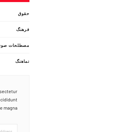
حقوق
فرهنگ
مصطلحات صوف
نماهنگ
nsectetur
ncididunt
ore magna