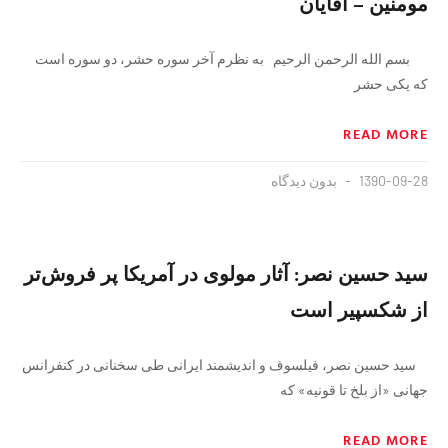
مومنین – آقایان
بسم الله الرحمن الرحیم به نظرم آخر سوره حشر، دو سوره است
که یکی حشر
READ MORE
1390-09-28
بدون دیدگاه
سید حسین نصر: آثار مولوی در آمریكا پر فروش‌تر
از شكسپیر است
سید حسین نصر، فیلسوف و اندیشمند ایرانی طی سخنانی در کنفرانس
جهانی «از بلخ تا قونیه» که
READ MORE