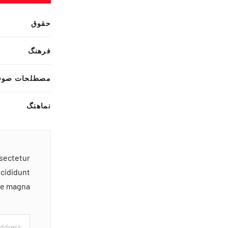
حقوق
فرهنگ
مصطلحات صوف
نماهنگ
nsectetur
ncididunt
ore magna