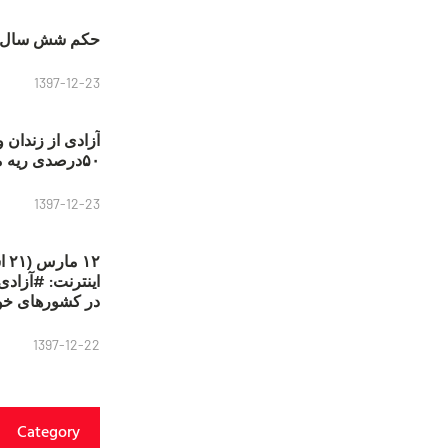
حکم شش سال ح
1397-12-23
آزادی از زندان 
۵۰درصدی ریه مصطفی دانشجو
1397-12-23
۱۲
در کشورهای خو
1397-12-22
Category