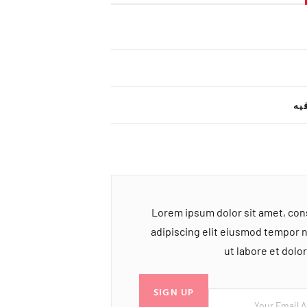
یه
Lorem ipsum dolor sit amet, co
adipiscing elit eiusmod tempor 
ut labore et dol
SIGN UP