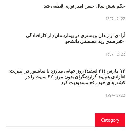
حکم شش سال حبس امیر نوری قطعی شد
1397-12-23
آزادی از زندان و بستری در بیمارستان/ از کارافتادگی
۵۰درصدی ریه مصطفی دانشجو
1397-12-23
۱۲ مارس (۲۱ اسفند) روز جهانی مبارزه با سانسور در اینترنت:
#آزادی هم‌آیند گزارشگران‌ بدون مرز، ۲۲ سایت را در
کشورهای خود رفع مسدودیت کرد
1397-12-22
Category