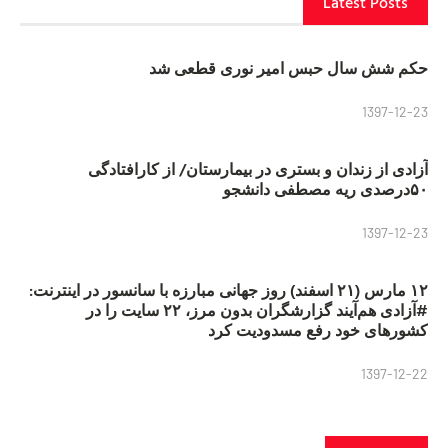
Latest Posts
حکم شش سال حبس امیر نوری قطعی شد
1397-12-23
آزادی از زندان و بستری در بیمارستان/ از کارافتادگی
۵۰درصدی ریه مصطفی دانشجو
1397-12-23
۱۲ مارس (۲۱ اسفند) روز جهانی مبارزه با سانسور در اینترنت:
#آزادی هم‌آیند گزارشگران‌ بدون مرز، ۲۲ سایت را در
کشورهای خود رفع مسدودیت کرد
1397-12-22