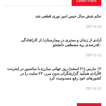
Latest Posts
حکم شش سال حبس امیر نوری قطعی شد
1397-12-23
آزادی از زندان و بستری در بیمارستان/ از کارافتادگی
۵۰درصدی ریه مصطفی دانشجو
1397-12-23
۱۲ مارس (۲۱ اسفند) روز جهانی مبارزه با سانسور در اینترنت:
#آزادی هم‌آیند گزارشگران‌ بدون مرز، ۲۲ سایت را در
کشورهای خود رفع مسدودیت کرد
1397-12-22