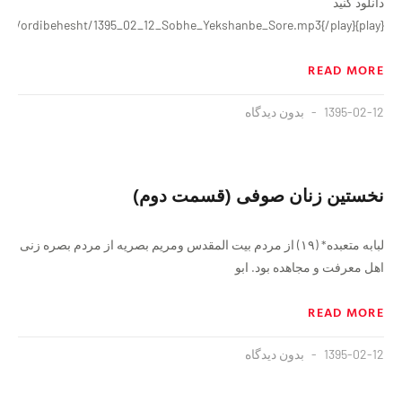
دانلود کنید
{play}www.majzooban.net/images/bayanat_soti/ordibehesht/1395_02_12_Sobhe_Yekshanbe_Sore.mp3{/play}
READ MORE
1395-02-12
بدون دیدگاه
نخستين زنان صوفى (قسمت دوم)
لبابه متعبده‏* (۱۹) از مردم بیت المقدس‏ ومریم بصریه از مردم بصره زنى
اهل معرفت و مجاهده بود. ابو
READ MORE
1395-02-12
بدون دیدگاه