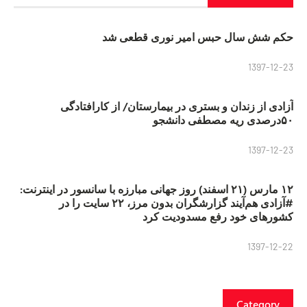
حکم شش سال حبس امیر نوری قطعی شد
1397-12-23
آزادی از زندان و بستری در بیمارستان/ از کارافتادگی
۵۰درصدی ریه مصطفی دانشجو
1397-12-23
۱۲ مارس (۲۱ اسفند) روز جهانی مبارزه با سانسور در اینترنت:
#آزادی هم‌آیند گزارشگران‌ بدون مرز، ۲۲ سایت را در
کشورهای خود رفع مسدودیت کرد
1397-12-22
Category