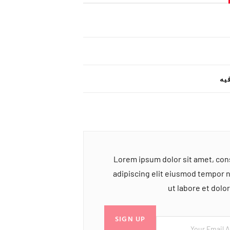
یه
Lorem ipsum dolor sit amet, co
adipiscing elit eiusmod tempor 
ut labore et dol
SIGN UP