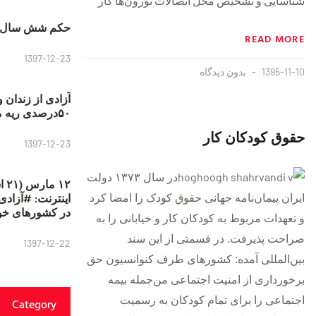
شناسایی و تشخیص محل اتصالات نورون‌ها کار
حکم شش سال ح
READ MORE
1397-12-23
1395-11-10
بدون دیدگاه
آزادی از زندان 
۵۰درصدی ریه مصطفی دانشجو
حقوق كودكان كار
1397-12-23
در سال ۱۳۷۳ دولت
۱۲
ایران پیمان‌نامه‌ جهانی حقوق کودک را امضا کرد
در کشورهای خو
و تعهدات مربوط به کودکان کار و خیابانی را به
صراحت پذیرفت. در قسمتى از اين سند
1397-12-22
بين‌المللى آمده: كشورهای‌ طرف‌ كنوانسیون‌ حق‌
برخورداری‌ از امنیت‌ اجتماعی‌ من‌جمله‌ بیمه‌
اجتماعی‌ را برای‌ تمام‌ كودكان‌ به‌ رسمیت‌
Category