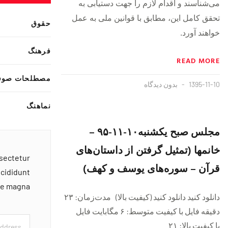
می‌شناسند و اقدام‌ لازم‌ را جهت‌ دستیابی‌ به‌
تحقق‌ كامل‌ این‌، مطابق با قوانين ملى به عمل
حقوق
خواهند آورد.
فرهنگ
READ MORE
مصطلحات صوف
1395-11-10
بدون دیدگاه
نماهنگ
مجلس صبح یکشنبه١٠-١١-٩۵ –
خانمها (تمثیل گرفتن از داستان‌های
nsectetur
قرآن – سوره‌های یوسف و کهف)
ncididunt
ore magna
دانلود کنید دانلود کنید (کیفیت بالا) مدت‌زمان: ۲۳
دقيقه فايل با کیفیت متوسط: ۶ مگابایت فايل
با کیفیت بالا: ۲۱