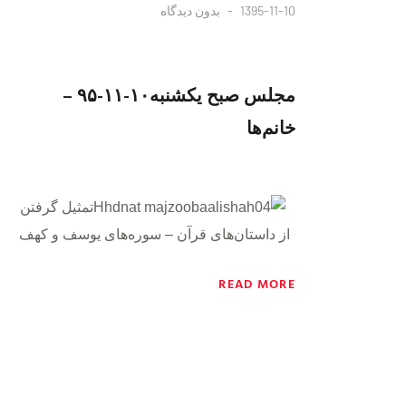
1395-11-10
بدون دیدگاه
مجلس صبح یکشنبه١٠-١١-٩۵ –
خانم‌ها
تمثیل گرفتن
از داستان‌های قرآن – سوره‌های یوسف و کهف
READ MORE