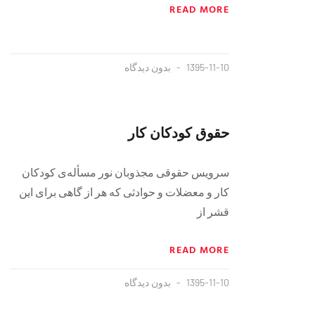
READ MORE
1395-11-10
بدون دیدگاه
حقوق كودكان كار
سرویس حقوقی مجذوبان نور مسأله‌ی كودكان
كار و معضلات و حوادثى كه هر از گاهى براى اين
قشر از
READ MORE
1395-11-10
بدون دیدگاه